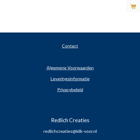
Ga
direct
naar
de
hoofdinhoud
Contact
Algemene Voorwaarden
Leveringsinformatie
Privacybeleid
Redlich Creaties
redlichcreaties@klik-voor.nl