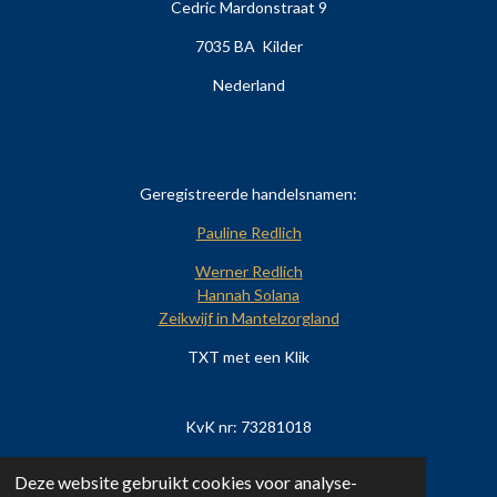
Cedric Mardonstraat 9
7035 BA Kilder
Nederland
Geregistreerde handelsnamen:
Pauline Redlich
Werner Redlich
Hannah Solana
Zeikwijf in Mantelzorgland
TXT met een Klik
KvK nr: 73281018
BTW nr: NL8594.36.639.B01
Deze website gebruikt cookies voor analyse-