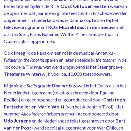
keren te zien tijdens de
RTV Oost Oktoberfeesten
waarvan
de opnames dat jaar in een grote feesttent in Enschede werden
opgenomen. In Nederland was ik daarna o.a. te zien bij het
televisieprogramma
TROS
Muziekfeest in de sneeuw
met
o.a. Jan Smit, Frans Bauer en Wolter Kroes, wat destijds in
Oostenrijk is opgenomen.
Ook kreeg ik de kans om een rol in de musical
Anatevka -
Fiddler on the Roof
te spelen en later speelde ik
the teacher
in de
rockopera
The Wall
wat werd uitgevoerd in het Steengroeve
Theater te Winterswijk voor ca. 10.000 toeschouwers.
Mijn single
Stella grande D'amore
is zowel in het Duits als in het
Nederlands uitgebracht (tekst geschreven door Pauline
Redlich) en gecomponeerd en geproduceerd door
Christoph
Purtscheller en Mario Wolff
(van het Alpentrio Tirol)
.
Het
nummer
Alle kinderen hebben
dromen
(gecomponeerd door
Udo Jürgens
en de Nederlandse tekst geschreven door
Bart
van der Post
) werd speciaal uitgebracht voor War Child, en