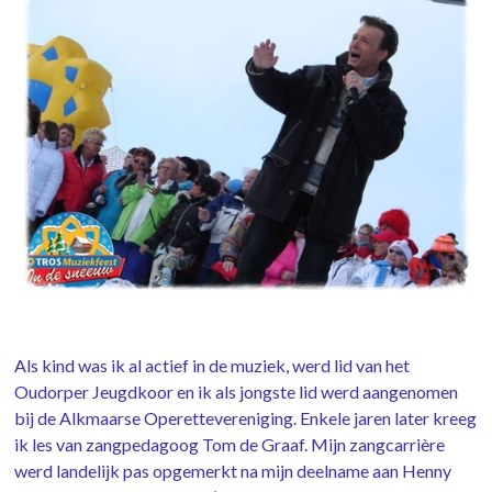
Als kind was ik al actief in de muziek, werd lid van het
Oudorper Jeugdkoor en ik als jongste lid werd aangenomen
bij de Alkmaarse Operettevereniging. Enkele jaren later kreeg
ik les van zangpedagoog Tom de Graaf. Mijn zangcarrière
werd landelijk pas opgemerkt na mijn deelname aan Henny