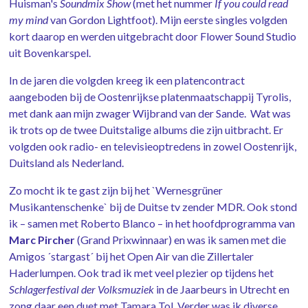
Huisman's
Soundmix Show
(met het nummer
If you could read
my mind
van
Gordon Lightfoot).
Mijn eerste singles volgden
kort daarop en werden uitgebracht door Flower Sound Studio
uit Bovenkarspel.
In de jaren die volgden kreeg ik een platencontract
aangeboden bij de Oostenrijkse platenmaatschappij Tyrolis,
met dank aan mijn zwager Wijbrand van der Sande. Wat was
ik trots op de twee Duitstalige albums die zijn uitbracht. Er
volgden ook radio- en televisieoptredens in zowel Oostenrijk,
Duitsland als Nederland.
Zo mocht ik te gast zijn bij het `Wernesgrüner
Musikantenschenke` bij de Duitse tv zender MDR. Ook stond
ik – samen met Roberto Blanco – in het hoofdprogramma van
Marc
Pircher
(Grand Prixwinnaar) en was ik samen met die
Amigos ´stargast´ bij het Open Air van die Zillertaler
Haderlumpen. Ook trad ik met veel plezier op tijdens het
Schlagerfestival der
Volksmuziek
in de Jaarbeurs in Utrecht en
zong daar een duet met Tamara Tol. Verder was ik diverse