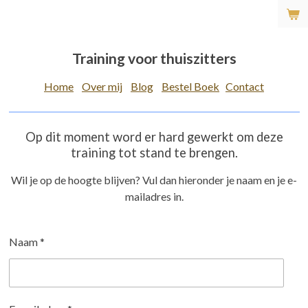
Ga
direct
naar
Training voor thuiszitters
de
hoofdinhoud
Home
Over mij
Blog
Bestel Boek
Contact
Op dit moment word er hard gewerkt om deze
training tot stand te brengen.
Wil je op de hoogte blijven? Vul dan hieronder je naam en je e-
mailadres in.
Naam *