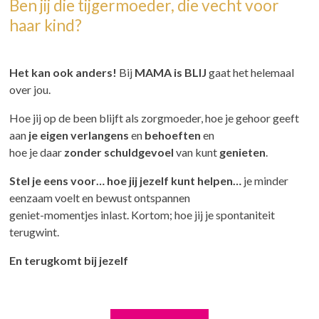
Ben jij die tijgermoeder, die vecht voor
haar kind?
Het kan ook anders!
Bij
MAMA is BLIJ
gaat het helemaal
over jou.
Hoe jij op de been blijft als zorgmoeder, hoe je gehoor geeft
aan
je eigen
verlangens
en
behoeften
en
hoe je daar
zonder schuldgevoel
van kunt
genieten
.
Stel je eens voor… hoe jij jezelf kunt helpen…
je minder
eenzaam voelt en bewust ontspannen
geniet-momentjes inlast. Kortom; hoe jij je spontaniteit
terugwint.
En terugkomt bij jezelf