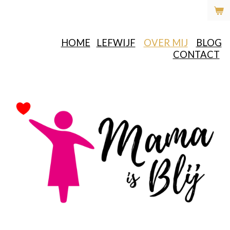
Ga
direct
naar
HOME
LEFWIJF
OVER MIJ
BLOG
de
CONTACT
hoofdinhoud