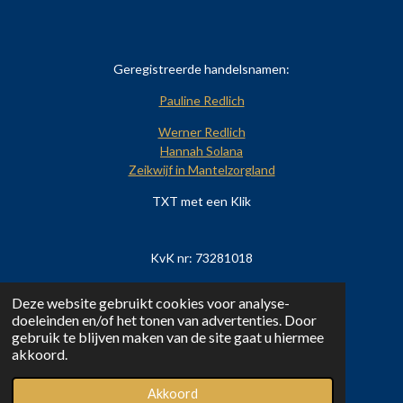
Geregistreerde handelsnamen:
Pauline Redlich
Werner Redlich
Hannah Solana
Zeikwijf in Mantelzorgland
TXT met een Klik
KvK nr: 73281018
BTW nr: NL8594.36.639.B01
Deze website gebruikt cookies voor analyse-
doeleinden en/of het tonen van advertenties. Door
KNAB Bank: NL77 KNAB 0258 5081 75
gebruik te blijven maken van de site gaat u hiermee
akkoord.
© 2020 - 2025
Akkoord