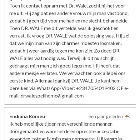
Toen ik contact opnam met Dr. Wale, zocht hij het voor
me uit. Hij zag dat een andere vrouw mijn man vastbond,
zodat hij geen tijd voor me had en me slecht behandelde.
Toen DR. WALE me dit vertelde, was ik geschokt en
verrast. Ik vroeg DR. WALE wat de oplossing was. Hij zei
dat we mijn man van zijn charmes moesten losmaken,
zodat hij weer aardig tegen me kon zijn. Zo deed DR.
WALE alles wat nodig was. Terwijl ik dit nu schrijf,
gedraagt ​​mijn man zich goed tegen me. Hij heeft dat
andere meisje verlaten. We verwachten ook allebei ons
eerste kind. Allemaal dankzij DR. WALE. Je kunt hem
bereiken via WhatsApp/Viber: +2347054019402 OF e-
mail: drwalespellhome@gmail.com
Endiana Romeu
een jaar geleden
Ik heb moeilijke tijden met verschillende mannen
doorgemaakt en ware liefde en oprechte acceptatie
gevonden, totdat ik mijn man ontmoette. Hij kwam in