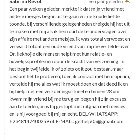
Sabrina Revol
een jaar geleden
Een paar weken geleden merkte ik dat mijn vriend met
andere meisjes begon uit te gaan en me koude liefde
toonde, bij verschillende gelegenheden dreigde hij het uit
te maken met mij als ik hem durfde te ondervragen over
zijn affaire met andere meisjes, ik was totaal verwoest en
verward totdat een oude vriend van mij me vertelde over
Dr. Ilekhojie die mensen helpt met hun relatie- en
huwelijksproblemen door de kracht van verzoening. In
het begin twijfelde ik of zoiets ooit zou bestaan, maar
besloot het te proberen, toen ik contact met hem opnam,
vertelde hij me alles wat ik moest doen en dat deed ik en
hij hielp met een verzoeningsritueel en binnen 28 uur
kwam mijn vriend bij me terug en begon hij zijn excuses
aan te bieden, nu is hij gestopt met uitgaan met meisjes
en is hij voorgoed bij mij en echt. BEL/WHATSAPP:
+2348147400259 of E-MAIL: gethelp05@gmail.com