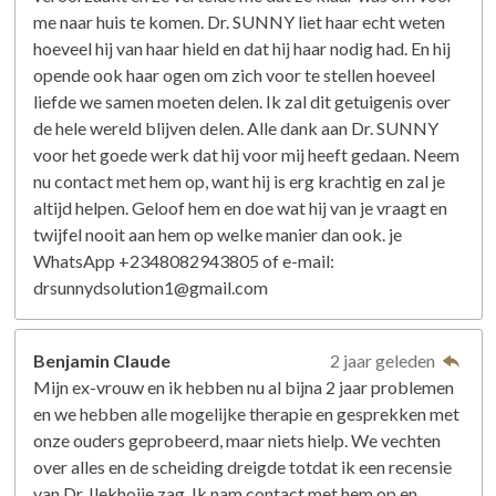
me naar huis te komen. Dr. SUNNY liet haar echt weten
hoeveel hij van haar hield en dat hij haar nodig had. En hij
opende ook haar ogen om zich voor te stellen hoeveel
liefde we samen moeten delen. Ik zal dit getuigenis over
de hele wereld blijven delen. Alle dank aan Dr. SUNNY
voor het goede werk dat hij voor mij heeft gedaan. Neem
nu contact met hem op, want hij is erg krachtig en zal je
altijd helpen. Geloof hem en doe wat hij van je vraagt ​​en
twijfel nooit aan hem op welke manier dan ook. je
WhatsApp +2348082943805 of e-mail:
drsunnydsolution1@gmail.com
Benjamin Claude
2 jaar geleden
Mijn ex-vrouw en ik hebben nu al bijna 2 jaar problemen
en we hebben alle mogelijke therapie en gesprekken met
onze ouders geprobeerd, maar niets hielp. We vechten
over alles en de scheiding dreigde totdat ik een recensie
van Dr. Ilekhojie zag. Ik nam contact met hem op en