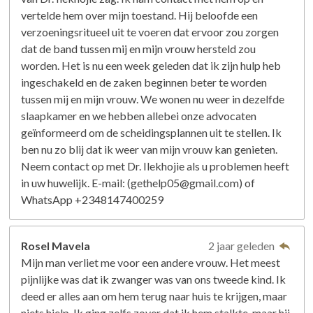
vertelde hem over mijn toestand. Hij beloofde een
verzoeningsritueel uit te voeren dat ervoor zou zorgen
dat de band tussen mij en mijn vrouw hersteld zou
worden. Het is nu een week geleden dat ik zijn hulp heb
ingeschakeld en de zaken beginnen beter te worden
tussen mij en mijn vrouw. We wonen nu weer in dezelfde
slaapkamer en we hebben allebei onze advocaten
geïnformeerd om de scheidingsplannen uit te stellen. Ik
ben nu zo blij dat ik weer van mijn vrouw kan genieten.
Neem contact op met Dr. Ilekhojie als u problemen heeft
in uw huwelijk. E-mail: (gethelp05@gmail.com) of
WhatsApp +2348147400259
Rosel Mavela
2 jaar geleden
Mijn man verliet me voor een andere vrouw. Het meest
pijnlijke was dat ik zwanger was van ons tweede kind. Ik
deed er alles aan om hem terug naar huis te krijgen, maar
niets hielp. Ik ging zelfs zover dat ik hem stalkte, maar hij