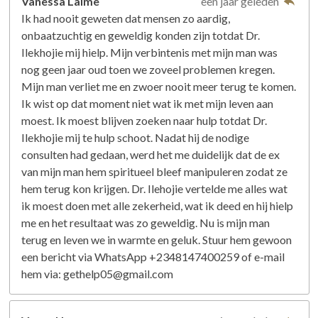
Vanessa Laime
een jaar geleden
Ik had nooit geweten dat mensen zo aardig,
onbaatzuchtig en geweldig konden zijn totdat Dr.
Ilekhojie mij hielp. Mijn verbintenis met mijn man was
nog geen jaar oud toen we zoveel problemen kregen.
Mijn man verliet me en zwoer nooit meer terug te komen.
Ik wist op dat moment niet wat ik met mijn leven aan
moest. Ik moest blijven zoeken naar hulp totdat Dr.
Ilekhojie mij te hulp schoot. Nadat hij de nodige
consulten had gedaan, werd het me duidelijk dat de ex
van mijn man hem spiritueel bleef manipuleren zodat ze
hem terug kon krijgen. Dr. Ilehojie vertelde me alles wat
ik moest doen met alle zekerheid, wat ik deed en hij hielp
me en het resultaat was zo geweldig. Nu is mijn man
terug en leven we in warmte en geluk. Stuur hem gewoon
een bericht via WhatsApp +2348147400259 of e-mail
hem via: gethelp05@gmail.com