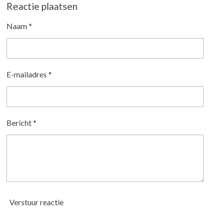
e
l
r
e
Reactie plaatsen
n
e
n
Naam *
E-mailadres *
Bericht *
Verstuur reactie