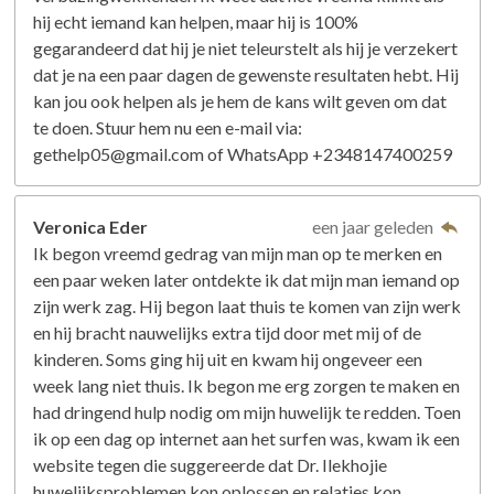
hij echt iemand kan helpen, maar hij is 100%
gegarandeerd dat hij je niet teleurstelt als hij je verzekert
dat je na een paar dagen de gewenste resultaten hebt. Hij
kan jou ook helpen als je hem de kans wilt geven om dat
te doen. Stuur hem nu een e-mail via:
gethelp05@gmail.com of WhatsApp +2348147400259
Veronica Eder
een jaar geleden
Ik begon vreemd gedrag van mijn man op te merken en
een paar weken later ontdekte ik dat mijn man iemand op
zijn werk zag. Hij begon laat thuis te komen van zijn werk
en hij bracht nauwelijks extra tijd door met mij of de
kinderen. Soms ging hij uit en kwam hij ongeveer een
week lang niet thuis. Ik begon me erg zorgen te maken en
had dringend hulp nodig om mijn huwelijk te redden. Toen
ik op een dag op internet aan het surfen was, kwam ik een
website tegen die suggereerde dat Dr. Ilekhojie
huwelijksproblemen kon oplossen en relaties kon