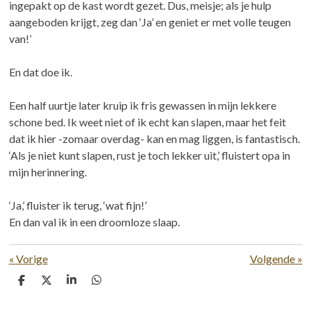
ingepakt op de kast wordt gezet. Dus, meisje; als je hulp
aangeboden krijgt, zeg dan ‘Ja’ en geniet er met volle teugen
van!’
En dat doe ik.
Een half uurtje later kruip ik fris gewassen in mijn lekkere
schone bed. Ik weet niet of ik echt kan slapen, maar het feit
dat ik hier -zomaar overdag- kan en mag liggen, is fantastisch.
‘Als je niet kunt slapen, rust je toch lekker uit,’ fluistert opa in
mijn herinnering.
‘Ja,’ fluister ik terug, ‘wat fijn!’
En dan val ik in een droomloze slaap.
«
Vorige
Volgende
»
D
D
S
D
e
e
h
e
l
e
a
l