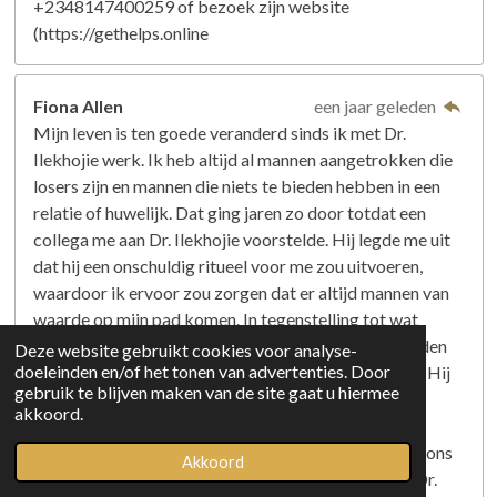
+2348147400259 of bezoek zijn website
(https://gethelps.online
Fiona Allen
een jaar geleden
Mijn leven is ten goede veranderd sinds ik met Dr.
Ilekhojie werk. Ik heb altijd al mannen aangetrokken die
losers zijn en mannen die niets te bieden hebben in een
relatie of huwelijk. Dat ging jaren zo door totdat een
collega me aan Dr. Ilekhojie voorstelde. Hij legde me uit
dat hij een onschuldig ritueel voor me zou uitvoeren,
waardoor ik ervoor zou zorgen dat er altijd mannen van
waarde op mijn pad komen. In tegenstelling tot wat
iedereen zei, was het hebben van een kind niet de reden
Deze website gebruikt cookies voor analyse-
doeleinden en/of het tonen van advertenties. Door
dat ik het moeilijk vind om een ​​goede man te vinden. Hij
gebruik te blijven maken van de site gaat u hiermee
vertelde me alles wat ik moest doen en voorzien, en
akkoord.
binnen een week ontmoette ik mijn huidige man, een
succesvolle chirurg. Nu, drie maanden later, heeft hij ons
Akkoord
leven veranderd. Ik had veel om uit te kiezen nadat Dr.