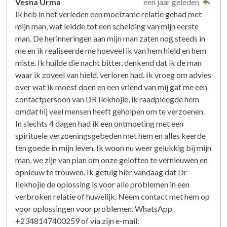
Vesna Urma
een jaar geleden
Ik heb in het verleden een moeizame relatie gehad met
mijn man, wat leidde tot een scheiding van mijn eerste
man. De herinneringen aan mijn man zaten nog steeds in
me en ik realiseerde me hoeveel ik van hem hield en hem
miste. Ik huilde die nacht bitter, denkend dat ik de man
waar ik zoveel van hield, verloren had. Ik vroeg om advies
over wat ik moest doen en een vriend van mij gaf me een
contactpersoon van DR Ilekhojie, ik raadpleegde hem
omdat hij veel mensen heeft geholpen om te verzoenen.
In slechts 4 dagen had ik een ontmoeting met een
spirituele verzoeningsgebeden met hem en alles keerde
ten goede in mijn leven. Ik woon nu weer gelukkig bij mijn
man, we zijn van plan om onze geloften te vernieuwen en
opnieuw te trouwen. Ik getuig hier vandaag dat Dr
Ilekhojie de oplossing is voor alle problemen in een
verbroken relatie of huwelijk. Neem contact met hem op
voor oplossingen voor problemen. WhatsApp
+2348147400259 of via zijn e-mail: