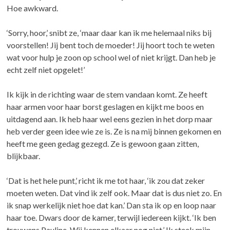
Hoe awkward.
‘Sorry, hoor,’ snibt ze, ‘maar daar kan ik me helemaal niks bij
voorstellen! Jij bent toch de moeder! Jij hoort toch te weten
wat voor hulp je zoon op school wel of niet krijgt. Dan heb je
echt zelf niet opgelet!’
Ik kijk in de richting waar de stem vandaan komt. Ze heeft
haar armen voor haar borst geslagen en kijkt me boos en
uitdagend aan. Ik heb haar wel eens gezien in het dorp maar
heb verder geen idee wie ze is. Ze is na mij binnen gekomen en
heeft me geen gedag gezegd. Ze is gewoon gaan zitten,
blijkbaar.
‘Dat is het hele punt,’ richt ik me tot haar, ‘ik zou dat zeker
moeten weten. Dat vind ik zelf ook. Maar dat is dus niet zo. En
ik snap werkelijk niet hoe dat kan.’ Dan sta ik op en loop naar
haar toe. Dwars door de kamer, terwijl iedereen kijkt. ‘Ik ben
trouwens Pauline. Wij kennen elkaar nog niet.’ Ik steek mijn