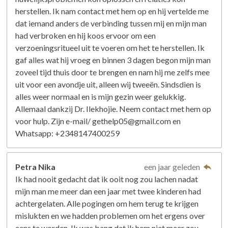
herstellen. Ik nam contact met hem op en hij vertelde me
dat iemand anders de verbinding tussen mij en mijn man
had verbroken en hij koos ervoor om een ​​
verzoeningsritueel uit te voeren om het te herstellen. Ik
gaf alles wat hij vroeg en binnen 3 dagen begon mijn man
zoveel tijd thuis door te brengen en nam hij me zelfs mee
uit voor een avondje uit, alleen wij tweeën. Sindsdien is
alles weer normaal en is mijn gezin weer gelukkig.
Allemaal dankzij Dr. Ilekhojie. Neem contact met hem op
voor hulp. Zijn e-mail/ gethelp05@gmail.com en
Whatsapp: +2348147400259
Petra Nika
een jaar geleden
Ik had nooit gedacht dat ik ooit nog zou lachen nadat
mijn man me meer dan een jaar met twee kinderen had
achtergelaten. Alle pogingen om hem terug te krijgen
mislukten en we hadden problemen om het ergens over
eens te worden. Ik was bang dat ik hem niet meer zou