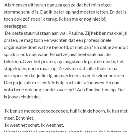
‘Als mensen dit horen dan zeggen ze dat het mijn eigen
stomme schuld is. Dat ik beter op had moeten letten. En dat is
toch ook zo!’ roep ik terug. Ik kan me er nog niet bij
neerleggen.
‘De beste stuurlui staan aan wal, Pauline. Zij hebben makkelijk
praten. Je mag toch verwachten dat een professionele
organisatie doet wat ze beloofd, of niet dan? En dat je ze nooit
sprak is ook niet waar. Je had ze juist heel vaak aan de
telefoon. Over het pesten, zijn angsten, de problemen bij het
stagelopen, noem maar op. Ze wisten dat jullie thuis bijna
verzopen en dat jullie tig hulpverleners over de vloer hebben.
Dan ga je zulke essentiële hulp toch niet afbouwen. En dan
nota bene ook nog zonder overleg?! Ach Pauline, hou op. Dat
is jouw schuld niet.’
‘Ik ben zo moeoeoeoeoeoeoeoe,’ huil ik in de hoorn. Ik kan niet
meer. Echt niet.
‘Ik weet het schat. Ik weet het.
Weet je wat? Ik kom naar je toe. Vang ik straks de kinderen op