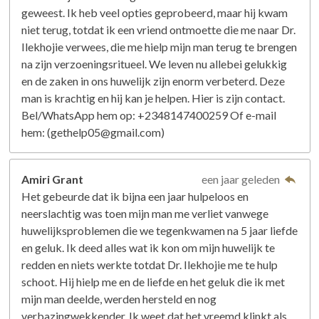
geweest. Ik heb veel opties geprobeerd, maar hij kwam
niet terug, totdat ik een vriend ontmoette die me naar Dr.
Ilekhojie verwees, die me hielp mijn man terug te brengen
na zijn verzoeningsritueel. We leven nu allebei gelukkig
en de zaken in ons huwelijk zijn enorm verbeterd. Deze
man is krachtig en hij kan je helpen. Hier is zijn contact.
Bel/WhatsApp hem op: +2348147400259 Of e-mail
hem: (gethelp05@gmail.com)
Amiri Grant
een jaar geleden
Het gebeurde dat ik bijna een jaar hulpeloos en
neerslachtig was toen mijn man me verliet vanwege
huwelijksproblemen die we tegenkwamen na 5 jaar liefde
en geluk. Ik deed alles wat ik kon om mijn huwelijk te
redden en niets werkte totdat Dr. Ilekhojie me te hulp
schoot. Hij hielp me en de liefde en het geluk die ik met
mijn man deelde, werden hersteld en nog
verbazingwekkender. Ik weet dat het vreemd klinkt als