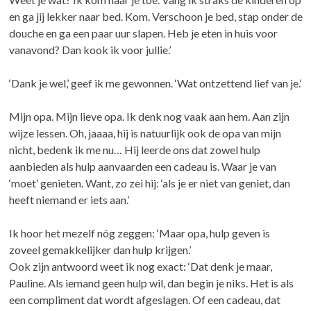
en ga jij lekker naar bed. Kom. Verschoon je bed, stap onder de
douche en ga een paar uur slapen. Heb je eten in huis voor
vanavond? Dan kook ik voor jullie.’
‘Dank je wel,’ geef ik me gewonnen. ‘Wat ontzettend lief van je.’
Mijn opa. Mijn lieve opa. Ik denk nog vaak aan hem. Aan zijn
wijze lessen. Oh, jaaaa, hij is natuurlijk ook de opa van mijn
nicht, bedenk ik me nu… Hij leerde ons dat zowel hulp
aanbieden als hulp aanvaarden een cadeau is. Waar je van
‘moet’ genieten. Want, zo zei hij: ‘als je er niet van geniet, dan
heeft niemand er iets aan.’
Ik hoor het mezelf nóg zeggen: ‘Maar opa, hulp geven is
zoveel gemakkelijker dan hulp krijgen.’
Ook zijn antwoord weet ik nog exact: ‘Dat denk je maar,
Pauline. Als iemand geen hulp wil, dan begin je niks. Het is als
een compliment dat wordt afgeslagen. Of een cadeau, dat