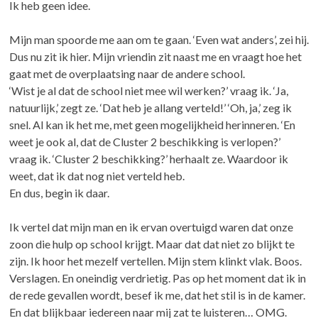
Ik heb geen idee.
Mijn man spoorde me aan om te gaan. ‘Even wat anders’, zei hij.
Dus nu zit ik hier. Mijn vriendin zit naast me en vraagt hoe het
gaat met de overplaatsing naar de andere school.
‘Wist je al dat de school niet mee wil werken?’ vraag ik. ‘Ja,
natuurlijk,’ zegt ze. ‘Dat heb je allang verteld!’ ‘Oh, ja,’ zeg ik
snel. Al kan ik het me, met geen mogelijkheid herinneren. ‘En
weet je ook al, dat de Cluster 2 beschikking is verlopen?’
vraag ik. ‘Cluster 2 beschikking?’ herhaalt ze. Waardoor ik
weet, dat ik dat nog niet verteld heb.
En dus, begin ik daar.
Ik vertel dat mijn man en ik ervan overtuigd waren dat onze
zoon die hulp op school krijgt. Maar dat dat niet zo blijkt te
zijn. Ik hoor het mezelf vertellen. Mijn stem klinkt vlak. Boos.
Verslagen. En oneindig verdrietig. Pas op het moment dat ik in
de rede gevallen wordt, besef ik me, dat het stil is in de kamer.
En dat blijkbaar iedereen naar mij zat te luisteren… OMG.