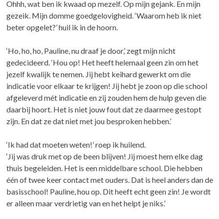
Ohhh, wat ben ik kwaad op mezelf. Op mijn gejank. En mijn
gezeik. Mijn domme goedgelovigheid. ‘Waarom heb ik niet
beter opgelet?’ huil ik in de hoorn.
‘Ho, ho, ho, Pauline, nu draaf je door,’ zegt mijn nicht
gedecideerd. ‘Hou op! Het heeft helemaal geen zin om het
jezelf kwalijk te nemen. Jij hebt keihard gewerkt om die
indicatie voor elkaar te krijgen! Jij hebt je zoon op die school
afgeleverd mét indicatie en zij zouden hem de hulp geven die
daarbij hoort. Het is niet jouw fout dat ze daarmee gestopt
zijn. En dat ze dat niet met jou besproken hebben.’
‘Ik had dat moeten weten!’ roep ik huilend.
‘Jij was druk met op de been blijven! Jij moest hem elke dag
thuis begeleiden. Het is een middelbare school. Die hebben
één of twee keer contact met ouders. Dat is heel anders dan de
basisschool! Pauline, hou op. Dit heeft echt geen zin! Je wordt
er alleen maar verdrietig van en het helpt je niks.’