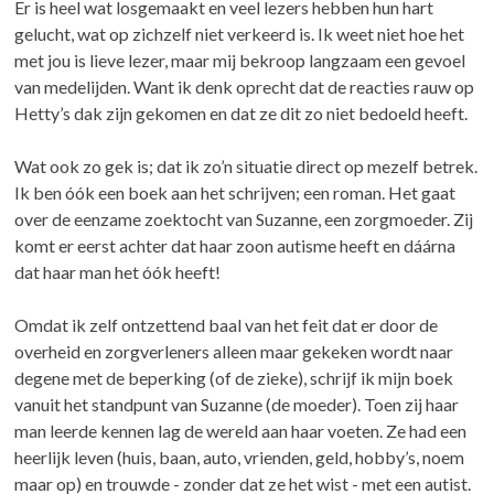
Er is heel wat losgemaakt en veel lezers hebben hun hart
gelucht, wat op zichzelf niet verkeerd is. Ik weet niet hoe het
met jou is lieve lezer, maar mij bekroop langzaam een gevoel
van medelijden. Want ik denk oprecht dat de reacties rauw op
Hetty’s dak zijn gekomen en dat ze dit zo niet bedoeld heeft.
Wat ook zo gek is; dat ik zo’n situatie direct op mezelf betrek.
Ik ben óók een boek aan het schrijven; een roman. Het gaat
over de eenzame zoektocht van Suzanne, een zorgmoeder. Zij
komt er eerst achter dat haar zoon autisme heeft en dáárna
dat haar man het óók heeft!
Omdat ik zelf ontzettend baal van het feit dat er door de
overheid en zorgverleners alleen maar gekeken wordt naar
degene met de beperking (of de zieke), schrijf ik mijn boek
vanuit het standpunt van Suzanne (de moeder). Toen zij haar
man leerde kennen lag de wereld aan haar voeten. Ze had een
heerlijk leven (huis, baan, auto, vrienden, geld, hobby’s, noem
maar op) en trouwde - zonder dat ze het wist - met een autist.