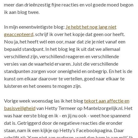
meer dan drieënzestig fijne reacties en vol goede moed begon
ik aan blog twee.
In mijn eenentwintigste blog:
Je hebt het nog lang niet
geaccepteerd
, schrijf ik over het kopje dat geen oor heeft.
Nou ja, het heeft wél een oor, maar dat zie je niet vanaf een
bepaald standpunt. In het blog leg ik uit dat we allemaal
verschillend zijn, verschillend reageren en verschillende
versies van de waarheid ervaren. Juist die verschillende
standpunten zorgen voor onenigheid en onbegrip. En het is de
kunst om elkaar daarover te vertellen, goed naar elkaar te
luisteren en het oneens te mogen zijn.
Vorige week woensdag las ik het blog
tekort aan affectie en
basisveiligheid
van Hetty Termeer op Mantelzorgelijk.nl. Het
was haar eerste blog en ik - en jij nu ook - weet hoe spannend
dat is. Getriggerd door de negatieve reacties die eronder
staan, nam ik een kijkje op Hetty’s Facebookpagina. Daar
schrijft zij: ‘Kom niet aan ouderen, want dan kom je aan mij!’ Ik